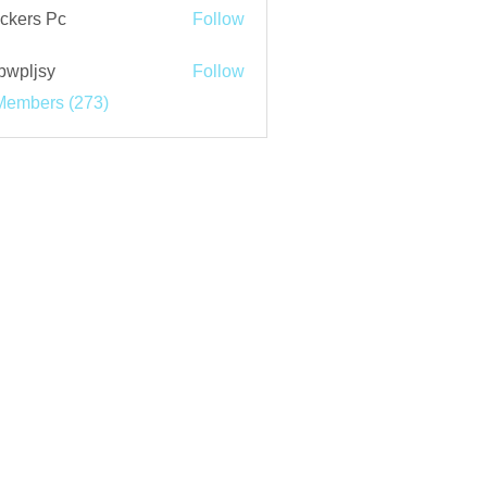
ckers Pc
Follow
bwpljsy
Follow
jsy
Members (273)