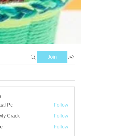
Join
s
aal Pc
Follow
ly Crack
Follow
ve
Follow