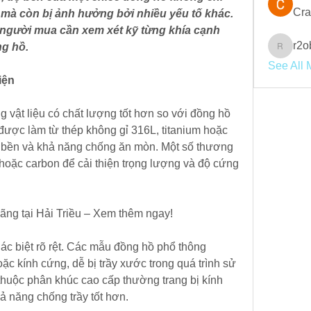
Cra
mà còn bị ảnh hưởng bởi nhiều yếu tố khác. 
 người mua cần xem xét kỹ từng khía cạnh 
r2o
ng hồ.
r2obwpl
See All 
iện
vật liệu có chất lượng tốt hơn so với đồng hồ 
ược làm từ thép không gỉ 316L, titanium hoặc 
 bền và khả năng chống ăn mòn. Một số thương 
oặc carbon để cải thiện trọng lượng và độ cứng 
hãng tại Hải Triều – Xem thêm ngay!
c biệt rõ rệt. Các mẫu đồng hồ phổ thông 
 kính cứng, dễ bị trầy xước trong quá trình sử 
thuộc phân khúc cao cấp thường trang bị kính 
hả năng chống trầy tốt hơn.