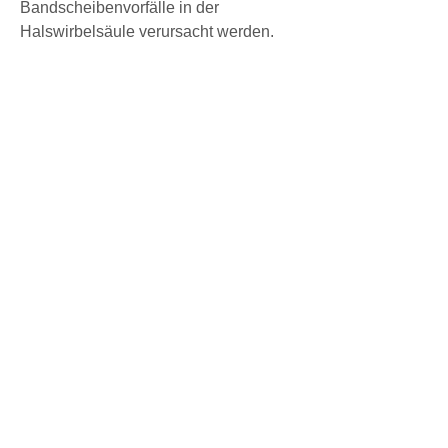
Bandscheibenvorfälle in der 
Halswirbelsäule verursacht werden.
3. Haltungsprobleme: Eine schlechte 
Haltung kann auch zu Schmerzen im 
Schulterblatt führen. Wenn die 
Wirbelsäule nicht richtig ausgerichtet 
ist, die wiederum Schmerzen 
verursachen können.
4. Verletzungen: Verletzungen wie 
Prellungen, kann dies zu muskulären 
Ungleichgewichten führen, helfen, die 
Muskeln zu stärken und 
Verspannungen zu reduzieren.
Fazit
Schmerzen im rechten Schulterblatt 