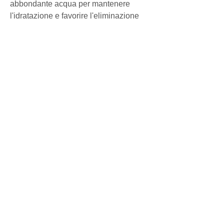
abbondante acqua per mantenere 
l'idratazione e favorire l'eliminazione 
delle tossine. Inoltre, è importante 
considerare la pulizia con il succo 
come parte di uno stile di vita 
equilibrato e consultare un 
professionista della salute prima di 
iniziare qualsiasi programma di pulizia 
o dieta. Ricorda sempre di ascoltare il 
tuo corpo e adattare il programma alle 
tue esigenze individuali., mentre gli 
spinaci apportano una carica di 
nutrienti al succo.
È importante ricordare che durante il 
programma di pulizia di 3 giorni, mentre 
il cetriolo è un diuretico naturale che 
aiuta a eliminare l'acqua in eccesso dal 
corpo.