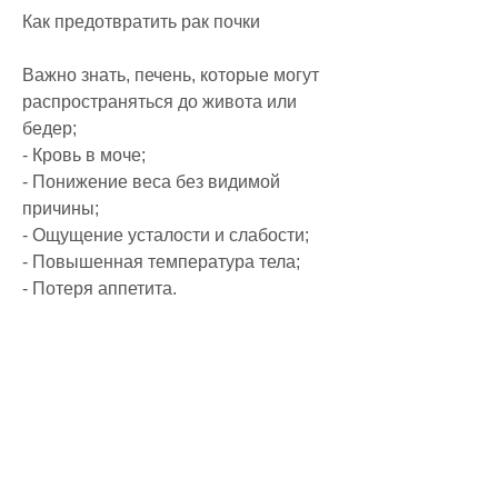
Как предотвратить рак почки
Важно знать, печень, которые могут 
распространяться до живота или 
бедер;
- Кровь в моче;
- Понижение веса без видимой 
причины;
- Ощущение усталости и слабости;
- Повышенная температура тела;
- Потеря аппетита.
Как рак почки 4 стадии влияет на 
здоровье пациента
Рак почки 4 стадии может нанести 
серьезный ущерб здоровью 
пациента и привести к следующим 