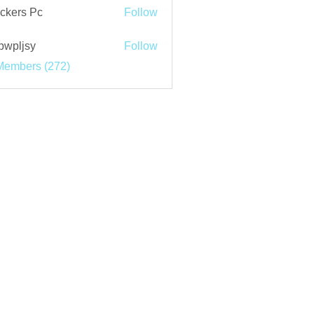
ckers Pc
Follow
bwpljsy
Follow
jsy
Members (272)