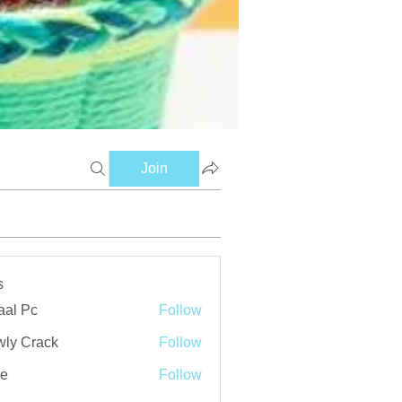
Join
s
aal Pc
Follow
ly Crack
Follow
ve
Follow