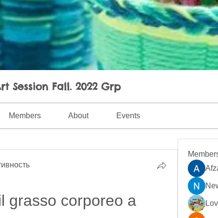
rt Session Fall. 2022 Grp
Members
About
Events
Member
ивность
Afz
New
l grasso corporeo a 
Lo