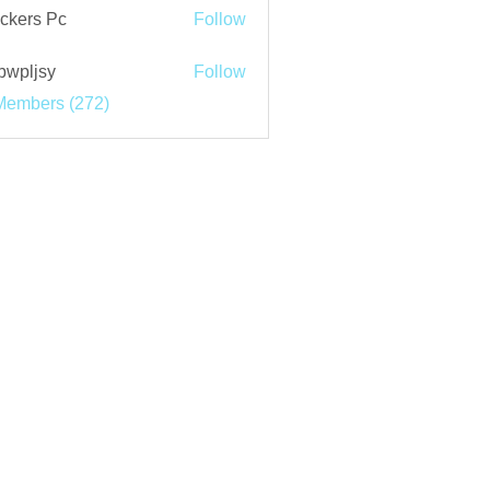
ckers Pc
Follow
bwpljsy
Follow
jsy
Members (272)