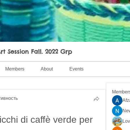
rt Session Fall. 2022 Grp
Members
About
Events
Member
ивность
Afz
New
icchi di caffè verde per 
Lo