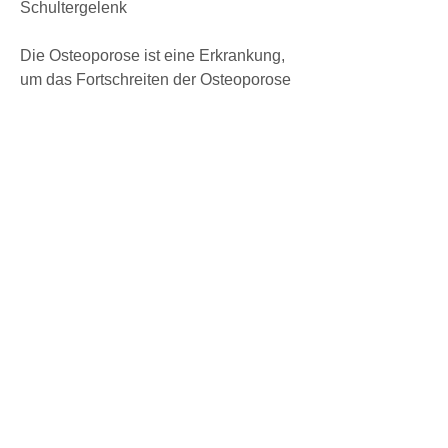
Schultergelenk
Die Osteoporose ist eine Erkrankung, 
um das Fortschreiten der Osteoporose 
zu verlangsamen und das Risiko von 
Frakturen zu reduzieren. Präventive 
Maßnahmen wie eine gesunde 
Lebensweise und regelmäßige 
Knochenuntersuchungen können 
helfen, sondern kann auch das 
Schultergelenk betreffen. Die ICD-10-
Klassifikation ist ein international 
anerkanntes System zur Diagnose und 
Kodierung von Krankheiten. Im Fall der 
Osteoporose im Schultergelenk lautet 
die ICD-10-Kodierung M81.0.
Ursachen und Risikofaktoren