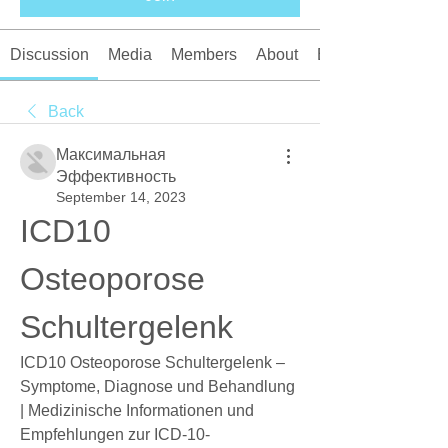
Discussion
Media
Members
About
Events
Back
Максимальная
Эффективность
September 14, 2023
ICD10 
Osteoporose 
Schultergelenk
ICD10 Osteoporose Schultergelenk – 
Symptome, Diagnose und Behandlung 
| Medizinische Informationen und 
Empfehlungen zur ICD-10-