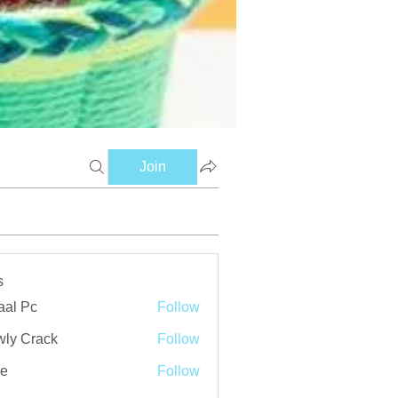
Join
s
aal Pc
Follow
ly Crack
Follow
ve
Follow