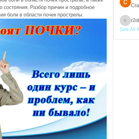
Cra
о состояния. Разбор причин и подробное 
ия боли в области почек прострелы.
r2o
r2obwpl
See All 