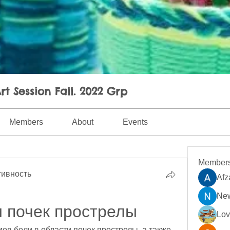
rt Session Fall. 2022 Grp
Members
About
Events
Member
ивность
Afz
New
и почек прострелы
Lo
в боли в области почек прострелы, а также 