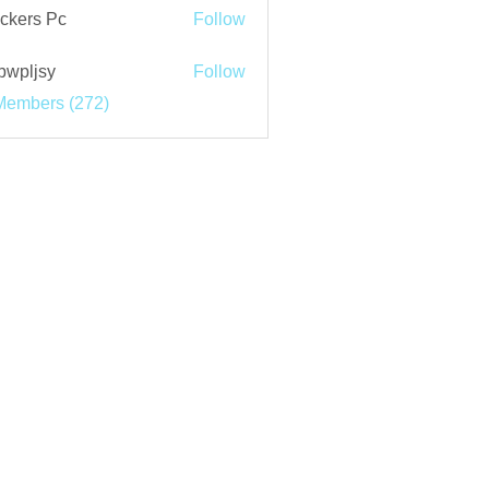
ckers Pc
Follow
bwpljsy
Follow
jsy
Members (272)