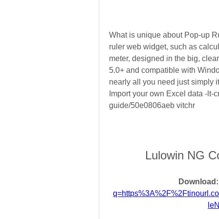
What is unique about Pop-up R
ruler web widget, such as calcul
meter, designed in the big, clear
5.0+ and compatible with Windo
nearly all you need just simply 
Import your own Excel data -lt-c
guide/50e0806aeb vitchr
Lulowin NG C
Download:
q=https%3A%2F%2Ftinourl.
le