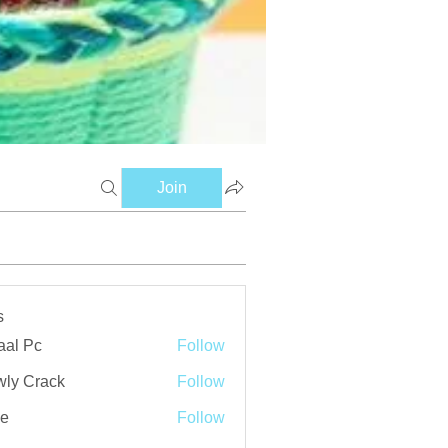
Join
s
aal Pc
Follow
ly Crack
Follow
ve
Follow