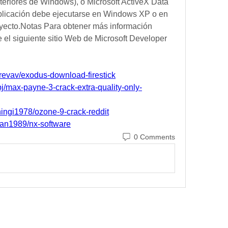
eriores de Windows), o Microsoft ActiveX Data 
aplicación debe ejecutarse en Windows XP o en 
ecto.Notas Para obtener más información 
 el siguiente sitio Web de Microsoft Developer 
arevav/exodus-download-firestick
pj/max-payne-3-crack-extra-quality-only-
ingi1978/ozone-9-crack-reddit
nnan1989/nx-software
0 Comments