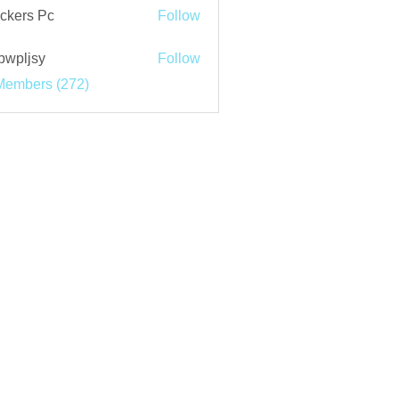
ckers Pc
Follow
bwpljsy
Follow
jsy
Members (272)