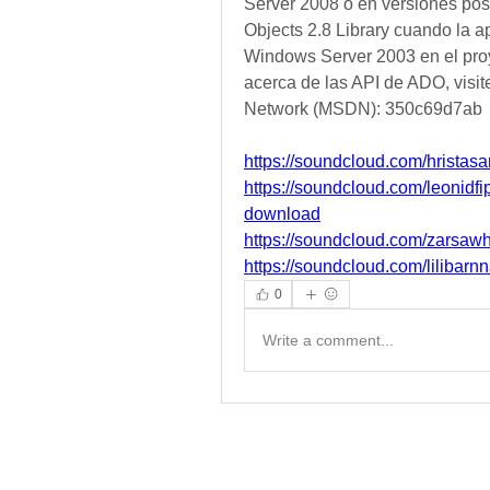
Server 2008 o en versiones post
Objects 2.8 Library cuando la 
Windows Server 2003 en el proy
acerca de las API de ADO, visite
Network (MSDN): 350c69d7ab
https://soundcloud.com/hristas
https://soundcloud.com/leonidfi
download
https://soundcloud.com/zarsawh
https://soundcloud.com/lilibar
0
Write a comment...