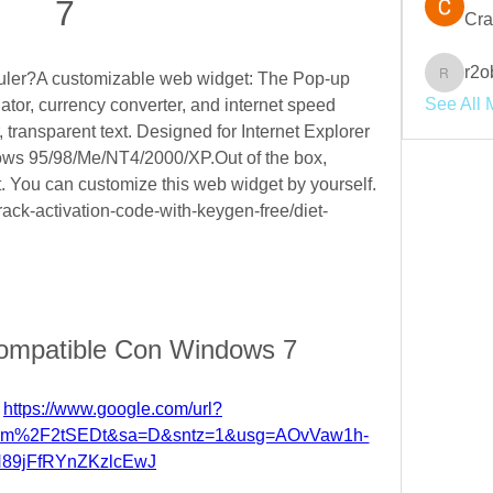
7
Cra
r2o
uler?A customizable web widget: The Pop-up 
r2obwpl
See All 
ator, currency converter, and internet speed 
, transparent text. Designed for Internet Explorer 
ws 95/98/Me/NT4/2000/XP.Out of the box, 
it. You can customize this web widget by yourself. 
rack-activation-code-with-keygen-free/diet-
ompatible Con Windows 7
 
https://www.google.com/url?
com%2F2tSEDt&sa=D&sntz=1&usg=AOvVaw1h-
N89jFfRYnZKzlcEwJ