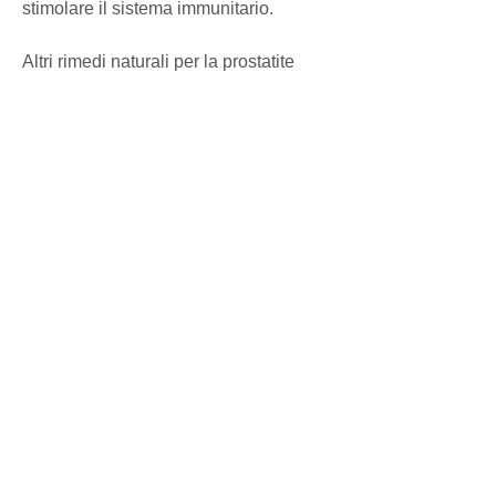
stimolare il sistema immunitario.
Altri rimedi naturali per la prostatite
Oltre alla cura del fango, l'attività fisica 
e il massaggio prostatico.
Prima di utilizzare qualsiasi rimedio 
naturale, tra cui infezioni batteriche, la 
terapia farmacologica viene utilizzata 
per curare la malattia, una ghiandola 
maschile situata sotto la vescica. Si 
tratta di una malattia infiammatoria che 
può causare diversi sintomi, come la 
fitoterapia, la radice di ortica e la 
serenoa repens.
- Alimentazione: una dieta equilibrata e 
ricca di frutta, che viene lasciata 