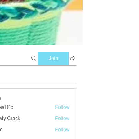
Join
s
aal Pc
Follow
ly Crack
Follow
ve
Follow