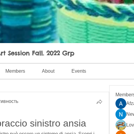
rt Session Fall. 2022 Grp
Members
About
Events
Member
ивность
Afz
New
raccio sinistro ansia
Lo
nistro può essere un sintomo di ansia. Scopri i 