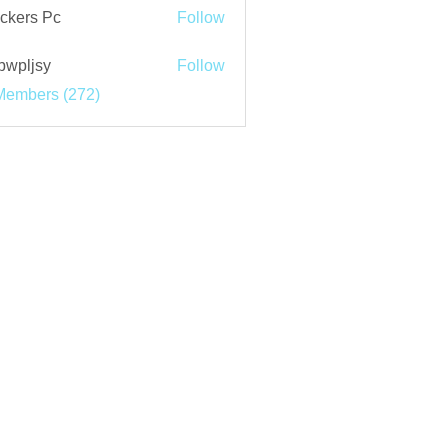
ckers Pc
Follow
bwpljsy
Follow
jsy
Members (272)