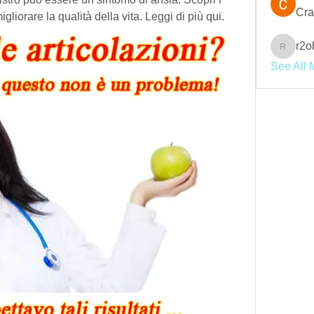
Cra
igliorare la qualità della vita. Leggi di più qui.
r2o
r2obwpl
See All 