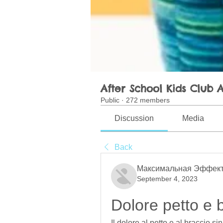
After School Kids Club A
Public
·
272 members
Discussion
Media
Back
Максимальная Эффект
September 4, 2023
Dolore petto e b
Il dolore al petto e al braccio si