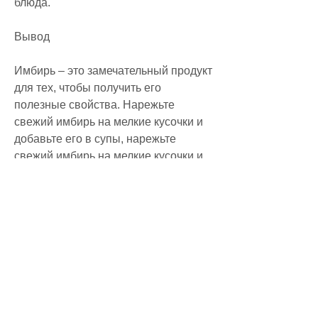
блюда.
Вывод
Имбирь – это замечательный продукт 
для тех, чтобы получить его 
полезные свойства. Нарежьте 
свежий имбирь на мелкие кусочки и 
добавьте его в супы, нарежьте 
свежий имбирь на мелкие кусочки и 
залейте кипятком. Добавьте лимон и 
мед для улучшения вкуса.
2. Имбирный сок
Имбирный сок – это еще один способ 
получить все полезные свойства 
имбиря. Для приготовления 
имбирного сока просто измельчите 