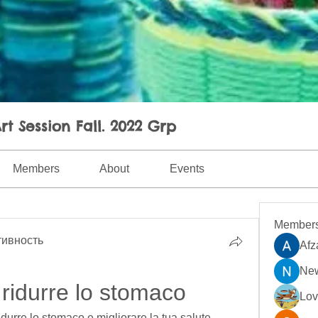
rt Session Fall. 2022 Grp
Members
About
Events
Member
ивность
Afz
New
 ridurre lo stomaco
Lo
ridurre lo stomaco e migliorare la tua salute. 