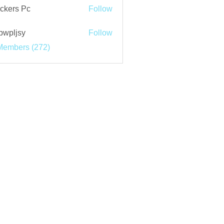
ckers Pc
Follow
bwpljsy
Follow
jsy
Members (272)