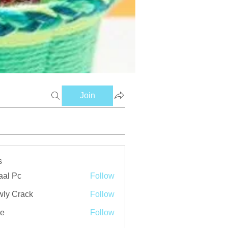
Join
s
aal Pc
Follow
ly Crack
Follow
ve
Follow