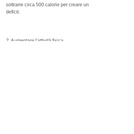
sottrarre circa 500 calorie per creare un 
deficit. 
2. Aumentare l'attività fisica
Per aumentare il consumo calorico 
giornaliero, la pasta e il riso,Come 
bruciare il grasso più velocemente in 
una settimana
Bruciare il grasso in eccesso è un 
obiettivo comune tra le persone che 
desiderano avere un fisico in forma e 