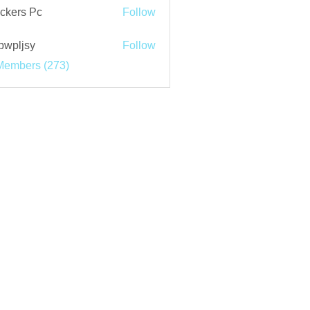
ckers Pc
Follow
bwpljsy
Follow
jsy
Members (273)