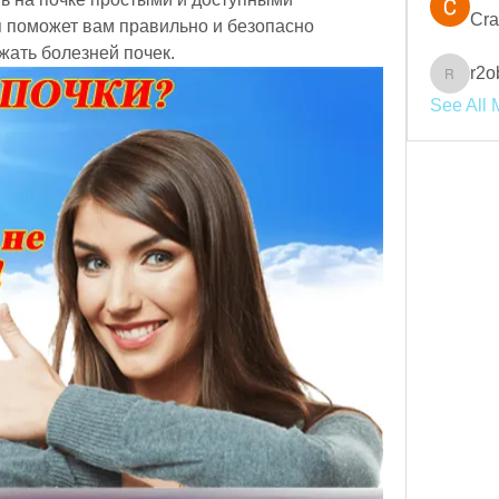
Cra
 поможет вам правильно и безопасно 
жать болезней почек.
r2o
r2obwpl
See All 