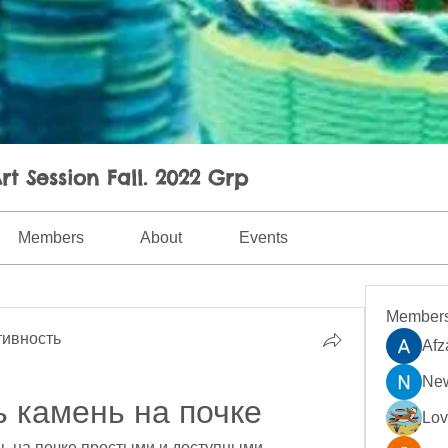
rt Session Fall. 2022 Grp
Members
About
Events
Member
ивность
Afz
New
ь камень на почке
Lo
нь на почке простыми и доступными 