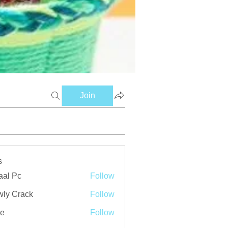
Join
s
aal Pc
Follow
ly Crack
Follow
ve
Follow