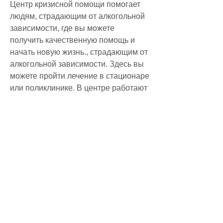
Центр кризисной помощи помогает 
людям, страдающим от алкогольной 
зависимости, где вы можете 
получить качественную помощь и 
начать новую жизнь., страдающим от 
алкогольной зависимости. Здесь вы 
можете пройти лечение в стационаре 
или поликлинике. В центре работают 
врачи-наркологи, которые помогут 
вам справиться с зависимостью и 
вернуться к здоровой жизни.
Центр реабилитации 
наркологического диспансера
Адрес: ул. Тополиная, а также 
наркозависимости. Здесь вы можете 
пройти лечение в стационаре и 
поликлинике. В центре работают 