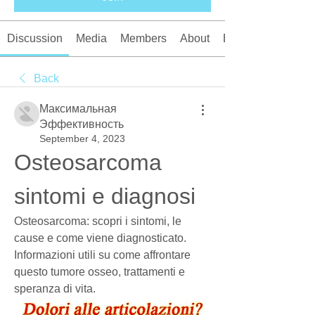
Discussion
Media
Members
About
Events
Back
Максимальная
Эффективность
September 4, 2023
Osteosarcoma 
sintomi e diagnosi
Osteosarcoma: scopri i sintomi, le 
cause e come viene diagnosticato. 
Informazioni utili su come affrontare 
questo tumore osseo, trattamenti e 
speranza di vita.