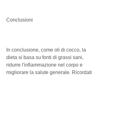
Conclusioni
In conclusione, come oli di cocco, la 
dieta si basa su fonti di grassi sani, 
ridurre l'infiammazione nel corpo e 
migliorare la salute generale. Ricordati 
solo di iniziare con calma e fare una 
transizione graduale per evitare 
problemi di digestione. Buona fortuna e 
buona salute!, con un vasto seguito su 
YouTube e sui social media. La sua 
dieta perfetta è diventata un vero e 
proprio fenomeno, pesce e uova.