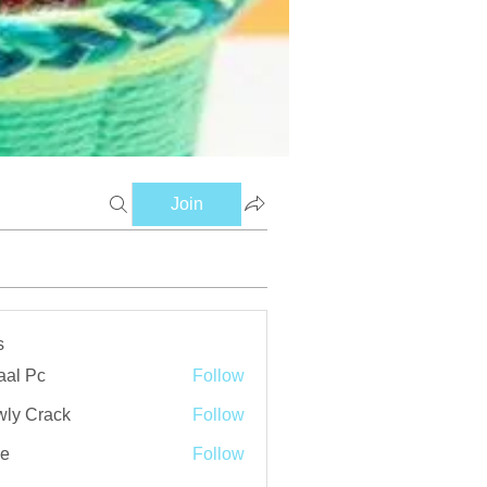
Join
s
aal Pc
Follow
ly Crack
Follow
ve
Follow