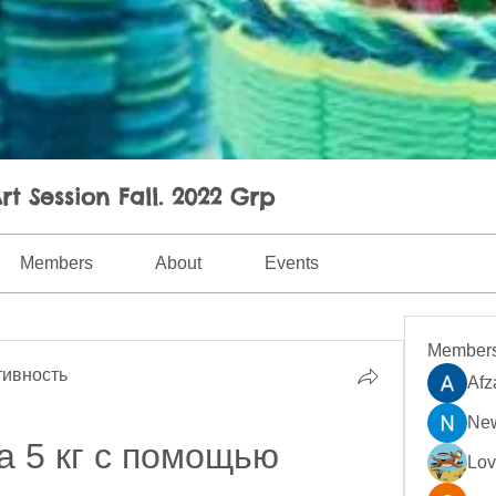
rt Session Fall. 2022 Grp
Members
About
Events
Member
ивность
Afz
New
а 5 кг с помощью 
Lo