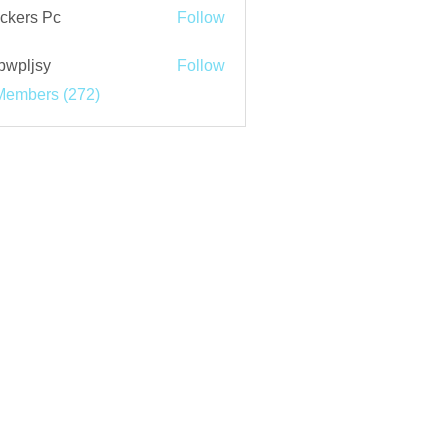
ckers Pc
Follow
bwpljsy
Follow
jsy
Members (272)