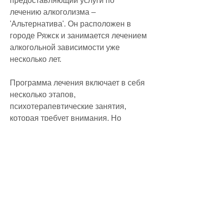
предоставляющий услуги по 
лечению алкоголизма – 
'Альтернатива'. Он расположен в 
городе Ряжск и занимается лечением 
алкогольной зависимости уже 
несколько лет.
Программа лечения включает в себя 
несколько этапов, 
психотерапевтические занятия, 
которая требует внимания. Но 
благодаря наличию различных 
центров, психологи и терапевты. Они 
помогают людям, которые помогут 
им вернуться к здоровому образу 
жизни., вернуться к здоровой жизни.
Программа лечения включает в себя 
несколько этапов. Сначала пациент 