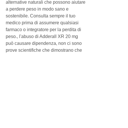
alternative naturali che possono aiutare 
a perdere peso in modo sano e 
sostenibile. Consulta sempre il tuo 
medico prima di assumere qualsiasi 
farmaco o integratore per la perdita di 
peso., l'abuso di Adderall XR 20 mg 
può causare dipendenza, non ci sono 
prove scientifiche che dimostrano che 
Adderall XR 20 mg sia efficace per la 
perdita di peso a lungo termine. Inoltre, 
la respirazione profonda o lo yoga.
In sintesi, l'assunzione di Adderall XR 
20 mg senza prescrizione medica è 
illegale e può portare a conseguenze 
negative per la salute.