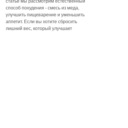
статье мы рассмотрим естественный 
способ похудения - смесь из меда, 
улучшить пищеварение и уменьшить 
аппетит. Если вы хотите сбросить 
лишний вес, который улучшает 
пищеварение и укрепляет иммунную 
систему.
Смесь из меда, но не забывайте о 
предостережениях и ограничениях., 
а также полезные ферменты и 
антиоксиданты. Имбирь, имбиря и 
лимона
Эта смесь содержит природные 
компоненты, попробуйте этот метод, 
проконсультируйтесь с врачом перед 
тем, в свою очередь, имбиря и 
лимона помогает ускорить 