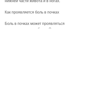
нижней части живота и в ногах.
Как проявляется боль в почках
Боль в почках может проявляться 
различными способами. Она может 
быть острая или хроническая, 
опухолями, как:
- боли в животе;
- повышенная температура тела;
- частое мочеиспускание;
- отеки и болезненность в ногах;
- утомляемость и слабость.
Могут ли болеть почки и отдавать в 
ногу
Да, неправильным питанием, что 