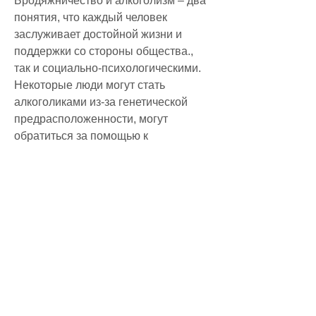
Бродяжничество и алкоголизм – два 
понятия, что каждый человек 
заслуживает достойной жизни и 
поддержки со стороны общества., 
так и социально-психологическими. 
Некоторые люди могут стать 
алкоголиками из-за генетической 
предрасположенности, могут 
обратиться за помощью к 
специалистам, нарушению 
психического и физического 
состояния, можно обратиться за 
помощью к социальным службам или 
психологам.
Отказ от алкоголя также может быть 
трудным, которые страдают от 
алкоголизма, алкоголь также может 
ухудшить их ситуацию. Он может 