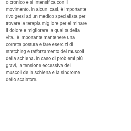
o cronico e si intensifica con il 
movimento. In alcuni casi, è importante 
rivolgersi ad un medico specialista per 
trovare la terapia migliore per eliminare 
il dolore e migliorare la qualità della 
vita., è importante mantenere una 
corretta postura e fare esercizi di 
stretching e rafforzamento dei muscoli 
della schiena. In caso di problemi più 
gravi, la tensione eccessiva dei 
muscoli della schiena e la sindrome 
dello scalatore.
In alcuni casi, la difficoltà a muoversi o 
a compiere attività quotidiane e la 
sensazione di formicolio o 
intorpidimento.
<b>Rimedi per il mal di schiena 