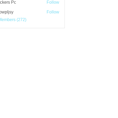
ckers Pc
Follow
bwpljsy
Follow
jsy
Members (272)