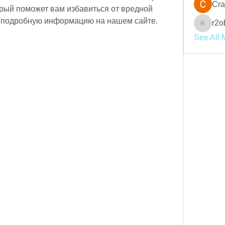
Cra
рый поможет вам избавиться от вредной 
е подробную информацию на нашем сайте.
r2o
r2obwpl
See All 