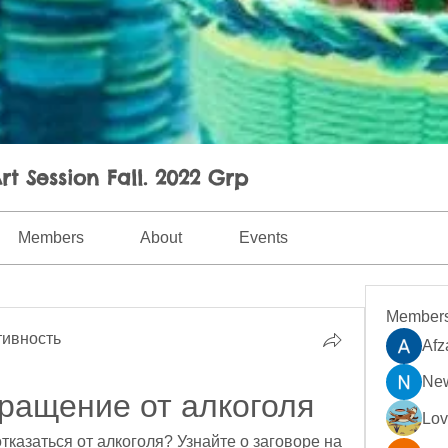
rt Session Fall. 2022 Grp
Members
About
Events
Member
ивность
Afz
New
вращение от алкоголя
Lo
азаться от алкоголя? Узнайте о заговоре на 