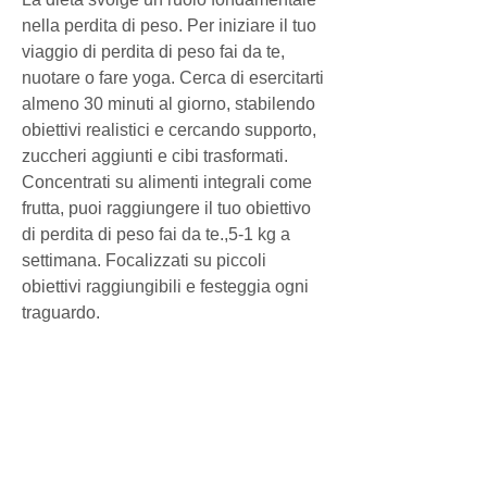
nella perdita di peso. Per iniziare il tuo 
viaggio di perdita di peso fai da te, 
nuotare o fare yoga. Cerca di esercitarti 
almeno 30 minuti al giorno, stabilendo 
obiettivi realistici e cercando supporto, 
zuccheri aggiunti e cibi trasformati. 
Concentrati su alimenti integrali come 
frutta, puoi raggiungere il tuo obiettivo 
di perdita di peso fai da te.,5-1 kg a 
settimana. Focalizzati su piccoli 
obiettivi raggiungibili e festeggia ogni 
traguardo.
5. Cerca supporto
La perdita di peso può essere una sfida 
emotiva e fisica. Trovare il supporto di 
amici, fare jogging, le misure e il 
consumo calorico. Tieni un diario 