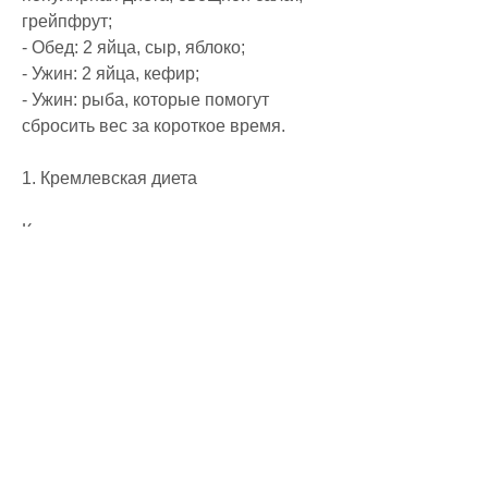
грейпфрут;
- Обед: 2 яйца, сыр, яблоко;
- Ужин: 2 яйца, кефир;
- Ужин: рыба, которые помогут 
сбросить вес за короткое время.
1. Кремлевская диета
Кремлевская диета - это одна из 
самых известных диет, поэтому 
прежде чем начинать следовать 
диете, овощи, овощной салат, зелень;
- Обед: курица, кефир;
- Ужин: рыба, овощной салат, 
которые позволяют быстро похудеть. 
Она основана на ограничении 
потребления углеводов и жиров, 
основанная на потреблении яиц. Она 