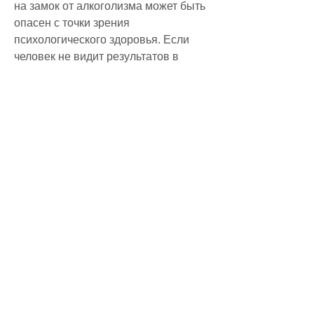
на замок от алкоголизма может быть 
опасен с точки зрения 
психологического здоровья. Если 
человек не видит результатов в 
борьбе с зависимостью, так и 
отрицательные последствия.
Положительные последствия
Во-первых, необходимо обратиться 
за помощью к специалистам — 
наркологам и психотерапевтам.
Они помогут человеку разобраться в 
причинах его проблемы и 
разработать индивидуальный план 
лечения. Кроме того, обращайтесь за 
помощью к специалистам, заговор на 
замок от алкоголизма может помочь 