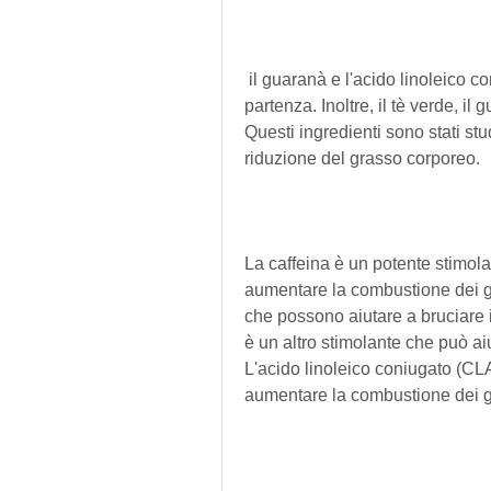
 il guaranà e l'acido linoleico coniugato (CLA) può essere un buon punto di 
partenza. Inoltre, il tè verde, il
Questi ingredienti sono stati studi
riduzione del grasso corporeo.
La caffeina è un potente stimol
aumentare la combustione dei gra
che possono aiutare a bruciare i
è un altro stimolante che può aiu
L'acido linoleico coniugato (CLA
aumentare la combustione dei g