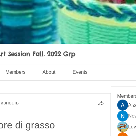
rt Session Fall. 2022 Grp
Members
About
Events
Member
ивность
Afz
New
ore di grasso 
Lo