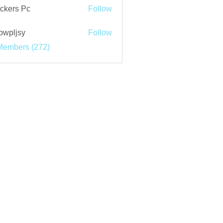
ckers Pc
Follow
bwpljsy
Follow
jsy
Members (272)