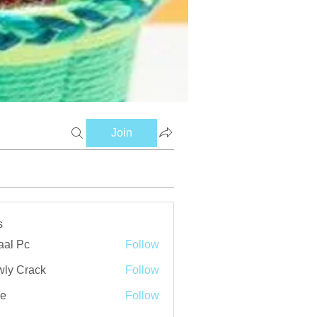
Join
s
aal Pc
Follow
ly Crack
Follow
ve
Follow